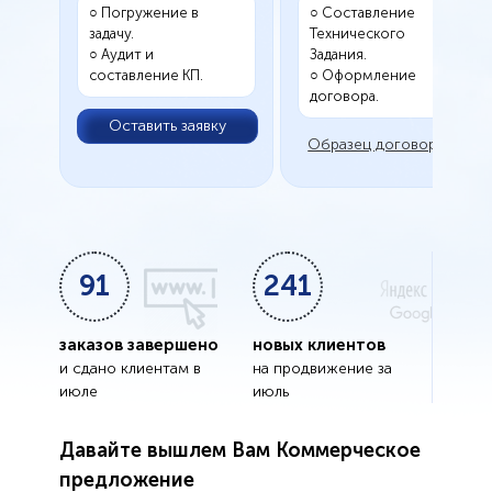
○ Погружение в
○ Составление
задачу.
Технического
○ Аудит и
Задания.
составление КП.
○ Оформление
договора.
Оставить заявку
Образец договора
91
241
заказов завершено
новых клиентов
и сдано клиентам в
на продвижение за
июле
июль
Давайте вышлем Вам Коммерческое
предложение